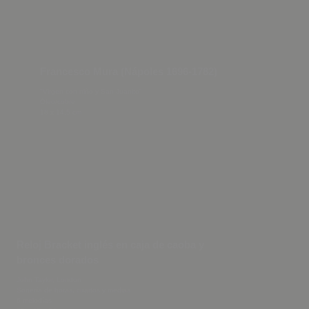
Francesco Mura (Nápoles 1696-1782)
"Virgen con niño y San Juanito"
Óleo/cobre
18 x 14,5 cm
Reloj Bracket inglés en caja de caoba y
bronces dorados
John Taylor, London
Sonería de horas, cuartos y medias
6 melodías