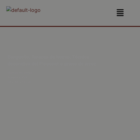
Bargueño. Taracea de hueso. Técnica
decorativa del Pinyonet o grano de arroz
Madera de nogal
Aragón s.XVI
94 x 44 x 57 cm.