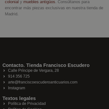
colonial
y
muebles antigüos
. Consúltanos para
encontrar más piezas exclusivas en nuestra tienda de
Madrid.
Contacto. Tienda Francisco Escudero
Calle Príncipe de Vergara, 28
914 356 725
arte@franciscoescuderoanticuarios.com
Instagram
Textos legales
Política de Privacidad