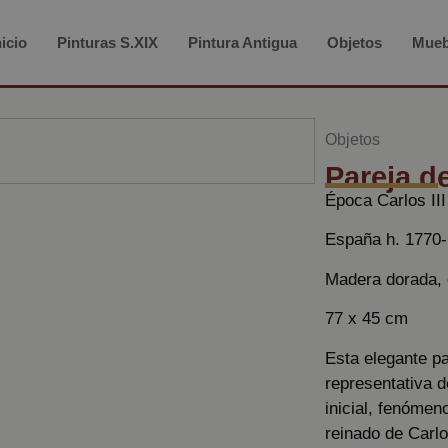
nicio
Pinturas S.XIX
Pintura Antigua
Objetos
Mueb
Objetos
Pareja d
Época Carlos III
España h. 1770-
Madera dorada, 
77 x 45 cm
Esta elegante pa
representativa d
inicial, fenómen
reinado de Carl