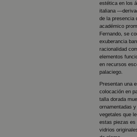
estética en los 
italiana —deriv
de la presencia 
académico promo
Fernando, se co
exuberancia barr
racionalidad co
elementos funci
en recursos esce
palaciego.
Presentan una e
colocación en pa
talla dorada mue
ornamentadas y 
vegetales que l
estas piezas es 
vidrios original