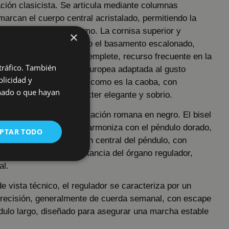
ación clasicista. Se articula mediante columnas
marcan el cuerpo central acristalado, permitiendo la
lo y parte del mecanismo. La cornisa superior y
×
 friso decorado, así como el basamento escalonado,
sición de un pequeño templete, recurso frecuente en la
 tráfico. También
dora de tradición centroeuropea adaptada al gusto
licidad y
lización de madera noble como es la caoba, con
onado o que hayan
duras, refuerza su carácter elegante y sobrio.
smalte blanco con numeración romana en negro. El bisel
 enmarca el conjunto y armoniza con el péndulo dorado,
PTAR TODO
te inferior. La disposición central del péndulo, con
pulida, enfatiza la importancia del órgano regulador,
al.
e vista técnico, el regulador se caracteriza por un
recisión, generalmente de cuerda semanal, con escape
dulo largo, diseñado para asegurar una marcha estable