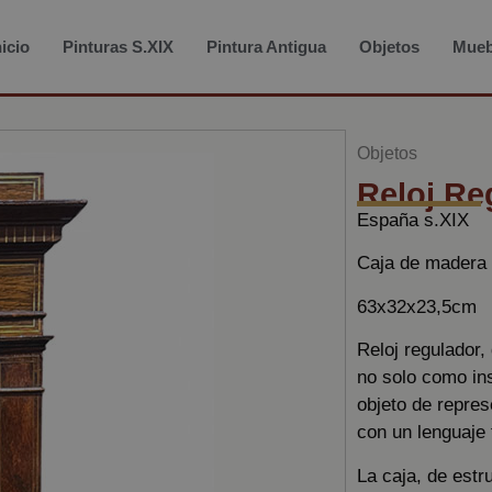
nicio
Pinturas S.XIX
Pintura Antigua
Objetos
Mueb
Objetos
Reloj Re
España s.XIX
Caja de madera d
63x32x23,5cm
Reloj regulador,
no solo como in
objeto de repres
con un lenguaje 
La caja, de estr