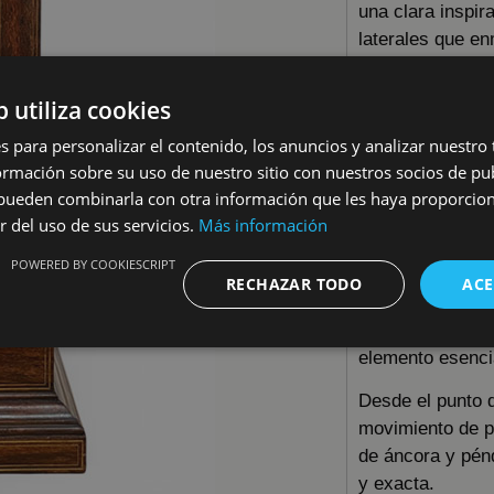
una clara inspir
laterales que en
visión del péndu
saliente, con el
b utiliza cookies
evocan la compo
s para personalizar el contenido, los anuncios y analizar nuestro
relojería regula
mación sobre su uso de nuestro sitio con nuestros socios de pub
español. La uti
s pueden combinarla con otra información que les haya proporci
fileteados y mol
r del uso de sus servicios.
Más información
La esfera, de e
POWERED BY COOKIESCRIPT
metálico dorado
RECHAZAR TODO
ACE
visible en la par
lenteja circular 
elemento esenci
Desde el punto d
movimiento de p
de áncora y pén
y exacta.