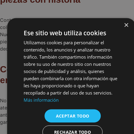
Contamos con años de experiencia en el mundo del
×
coleccionismo y la
compra-venta de antigüedades
.
Ese sitio web utiliza cookies
Nuestro catálogo está en constante renovación y cada
pieza es seleccionada por su valor artístico, histórico o
Utilizamos cookies para personalizar el
decorativo.
contenido, los anuncios y analizar nuestro
tráfico. También compartimos información
sobre su uso de nuestro sitio con nuestros
Compra de antigüedades con
socios de publicidad y análisis, quienes
envío a toda España
pueden combinarla con otra información que
les haya proporcionado o que hayan
recopilado a partir del uso de sus servicios.
Más información
No importa dónde te encuentres, ofrecemos servicio de
atención y envío a toda España. Llevamos nuestras
antigüedades hasta tu puerta con total seguridad y
ACEPTAR TODO
garantía.
RECHAZAR TODO