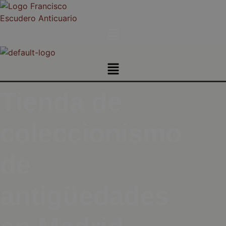
Menú
Menú
Tienda de
coleccionismo
de
antigüedades