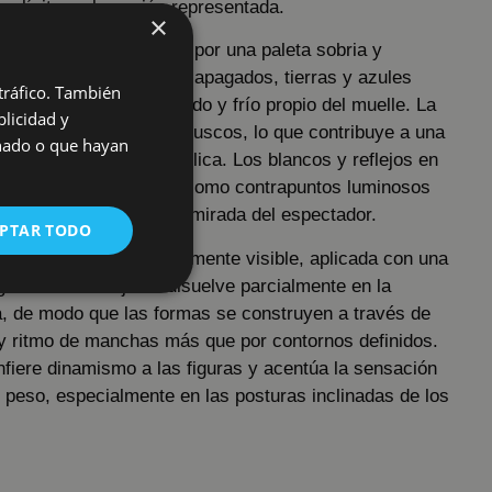
implícito en la acción representada.
×
romático se caracteriza por una paleta sobria y
ada por grises, verdes apagados, tierras y azules
 tráfico. También
ocan un ambiente húmedo y frío propio del muelle. La
licidad y
velada, sin contrastes bruscos, lo que contribuye a una
onado o que hayan
y ligeramente melancólica. Los blancos y reflejos en
 y en los peces actúan como contrapuntos luminosos
 composición y guían la mirada del espectador.
PTAR TODO
amplia, pastosa y claramente visible, aplicada con una
 gestual. El dibujo se disuelve parcialmente en la
a, de modo que las formas se construyen a través de
y ritmo de manchas más que por contornos definidos.
fiere dinamismo a las figuras y acentúa la sensación
 peso, especialmente en las posturas inclinadas de los