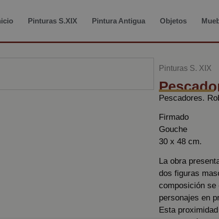
nicio
Pinturas S.XIX
Pintura Antigua
Objetos
Mueb
Pinturas S. XIX
Pescado
Pescadores. Ro
Firmado
Gouche
30 x 48 cm.
La obra present
dos figuras masc
composición se e
personajes en p
Esta proximidad