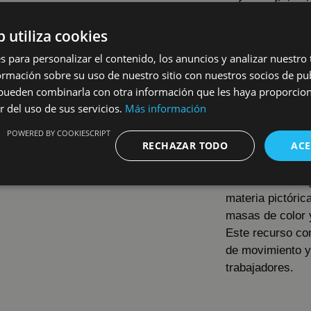
esfuerzo físico 
El tratamiento c
b utiliza cookies
contenida, domin
s para personalizar el contenido, los anuncios y analizar nuestro
oscuros, que ev
mación sobre su uso de nuestro sitio con nuestros socios de pub
luz es difusa y 
s pueden combinarla con otra información que les haya proporci
atmósfera densa 
r del uso de sus servicios.
Más información
el suelo mojado
POWERED BY COOKIESCRIPT
que articulan la
RECHAZAR TODO
ACE
La pincelada es 
notable libertad
materia pictóric
masas de color 
Este recurso con
de movimiento y
trabajadores.