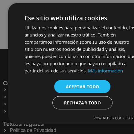
Ese sitio web utiliza cookies
Utilizamos cookies para personalizar el contenido, lo
anuncios y analizar nuestro tráfico. También
compartimos información sobre su uso de nuestro
sitio con nuestros socios de publicidad y análisis,
quienes pueden combinarla con otra información qu
les haya proporcionado o que hayan recopilado a
partir del uso de sus servicios.
Más información
Contacto. Tienda Francisco Escudero
ACEPTAR TODO
Calle Príncipe de Vergara, 28
914 356 725
RECHAZAR TODO
arte@franciscoescuderoanticuarios.com
Instagram
POWERED BY COOKIESCR
Textos legales
Política de Privacidad