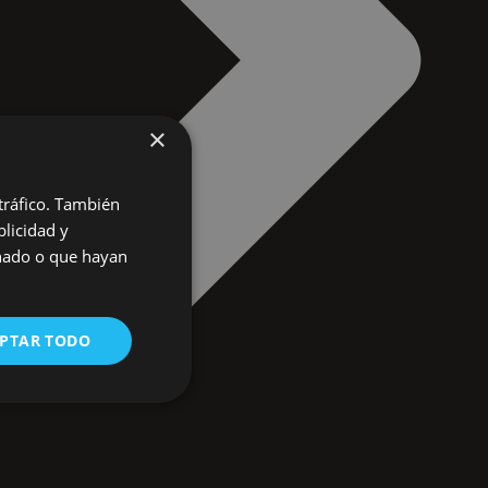
×
 tráfico. También
licidad y
onado o que hayan
PTAR TODO