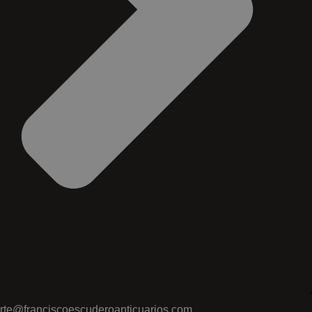
rte@franciscoescuderoanticuarios.com