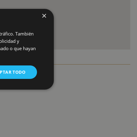
×
 tráfico. También
licidad y
onado o que hayan
PTAR TODO