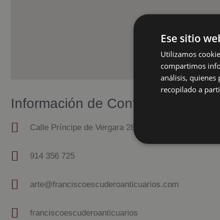
Ese sitio we
Utilizamos cookie
compartimos infor
análisis, quiene
recopilado a parti
Información de Contacto
Calle Príncipe de Vergara 28, Madrid
914 356 725
arte@franciscoescuderoanticuarios.com
franciscoescuderoanticuarios