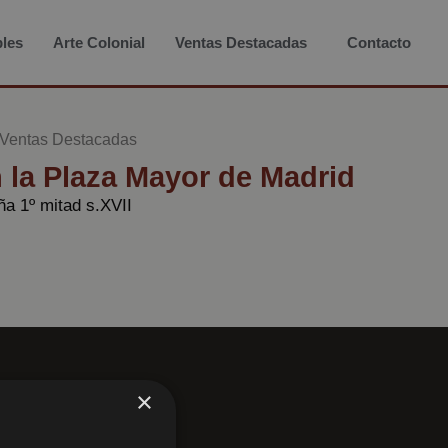
les
Arte Colonial
Ventas Destacadas
Contacto
Ventas Destacadas
n la Plaza Mayor de Madrid
ña 1º mitad s.XVII
×
xtos legales
Política de Privacidad
Política de Cookies