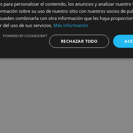
s para personalizar el contenido, los anuncios y analizar nuestro
e@franciscoescuderoanticuarios.com
mación sobre su uso de nuestro sitio con nuestros socios de pub
tagram
s pueden combinarla con otra información que les haya proporci
r del uso de sus servicios.
Más información
POWERED BY COOKIESCRIPT
RECHAZAR TODO
ACE