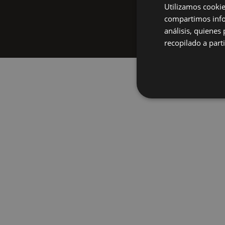
Utilizamos cookie
art
compartimos infor
Ins
análisis, quiene
recopilado a parti