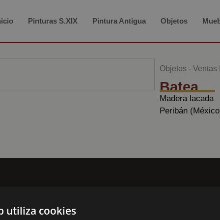
nicio
Pinturas S.XIX
Pintura Antigua
Objetos
Mueb
Objetos
-
Ventas
Batea
Madera lacada
Peribán (México)
acto. Tienda Francisco Escudero
Te
le Príncipe de Vergara, 28
b utiliza cookies
 356 725