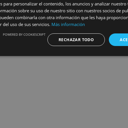
s para personalizar el contenido, los anuncios y analizar nuestro
e@franciscoescuderoanticuarios.com
mación sobre su uso de nuestro sitio con nuestros socios de pub
tagram
s pueden combinarla con otra información que les haya proporci
r del uso de sus servicios.
Más información
POWERED BY COOKIESCRIPT
RECHAZAR TODO
ACE