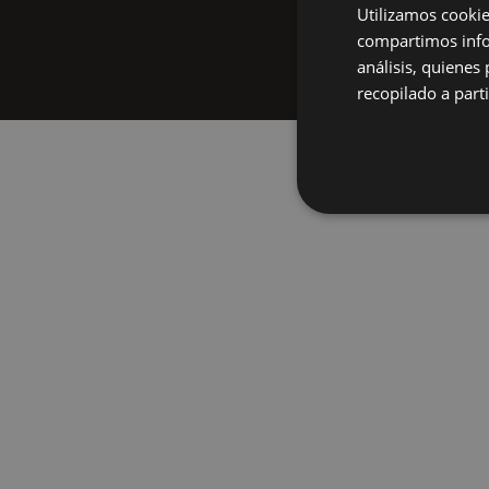
Utilizamos cookie
art
compartimos infor
Ins
análisis, quiene
recopilado a parti