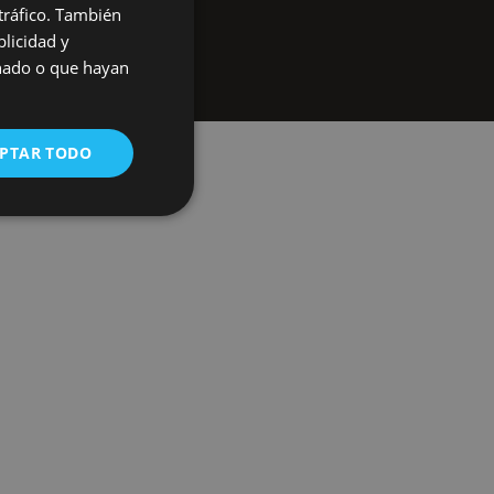
 tráfico. También
Aviso Legal
licidad y
onado o que hayan
PTAR TODO