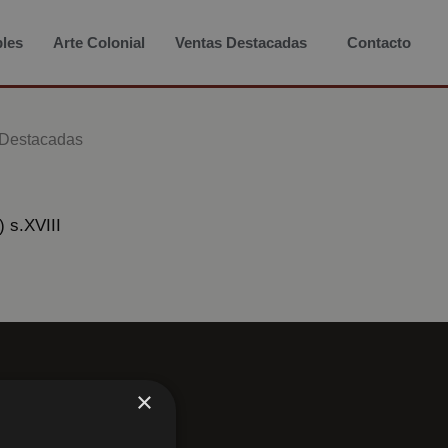
les
Arte Colonial
Ventas Destacadas
Contacto
 Destacadas
 s.XVIII
xtos legales
×
Política de Privacidad
Política de Cookies