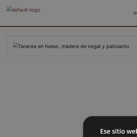
I
Ese sitio we