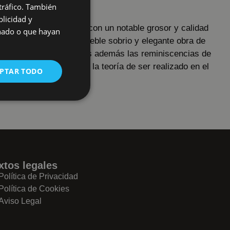
 tráfico. También
zontales.
licidad y
laterales son de hierro con un notable grosor y calidad
onado o que hayan
odo ello confiere un mueble sobrio y elegante obra de
ller de ebanistería. Dadas además las reminiscencias de
 sería nada desacertada la teoría de ser realizado en el
PTAR TODO
sterio del Escorial.
xtos legales
Política de Privacidad
Política de Cookies
Aviso Legal