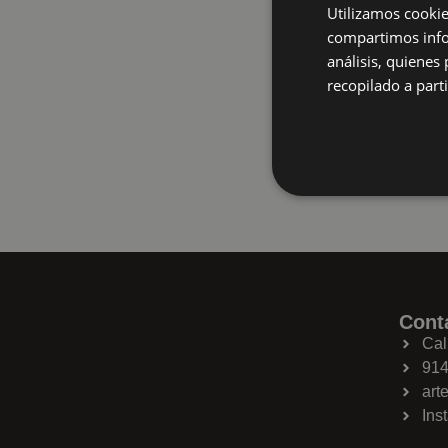
Utilizamos cookie
compartimos infor
análisis, quiene
recopilado a parti
Cont
Cal
914
art
Ins