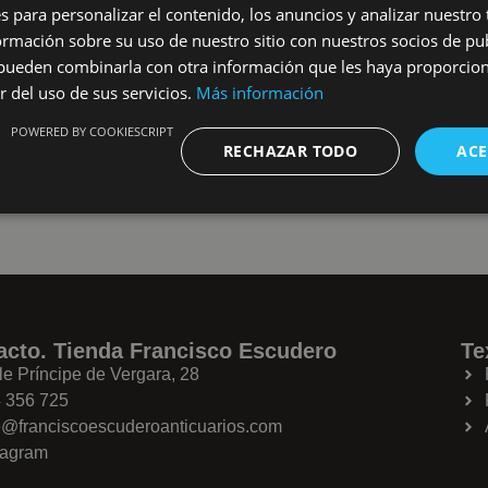
s para personalizar el contenido, los anuncios y analizar nuestro
verticales y hori
mación sobre su uso de nuestro sitio con nuestros socios de pub
Las asas de los 
s pueden combinarla con otra información que les haya proporci
en su hechura. T
r del uso de sus servicios.
Más información
algún ilustre ta
POWERED BY COOKIESCRIPT
lo herreriano no
RECHAZAR TODO
ACE
entorno del Mona
acto. Tienda Francisco Escudero
Te
le Príncipe de Vergara, 28
 356 725
e@franciscoescuderoanticuarios.com
tagram