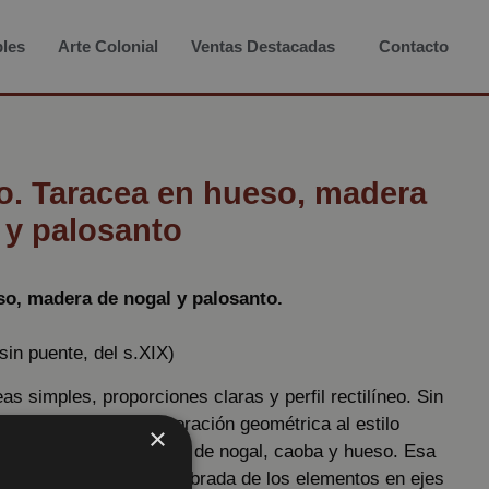
les
Arte Colonial
Ventas Destacadas
Contacto
. Taracea en hueso, madera
 y palosanto
so, madera de nogal y palosanto.
 sin puente, del s.XIX)
as simples, proporciones claras y perfil rectilíneo. Sin
cesiva, tan solo decoración geométrica al estilo
×
mbinando madera noble de nogal, caoba y hueso. Esa
 una distribución equilibrada de los elementos en ejes