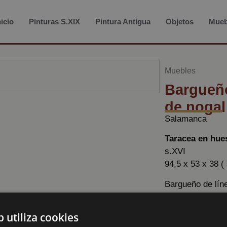
nicio
Pinturas S.XIX
Pintura Antigua
Objetos
Mueb
Muebles
Bargueño
de nogal
Salamanca
Taracea en hue
s.XVI
94,5 x 53 x 38 (
Bargueño de líne
ornamentación ex
escurialense co
b utiliza cookies
decoración forma