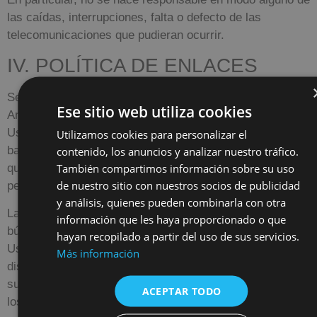
las caídas, interrupciones, falta o defecto de las
telecomunicaciones que pudieran ocurrir.
IV. POLÍTICA DE ENLACES
Se informa que el Sitio Web de
Francisco Escudero
Ese sitio web utiliza cookies
Anticuarios
pone o puede poner a disposición de los
Usuarios medios de enlace (como, entre otros, links,
Utilizamos cookies para personalizar el
contenido, los anuncios y analizar nuestro tráfico.
banners, botones), directorios y motores de búsqueda
También compartimos información sobre su uso
que permiten a los Usuarios acceder a sitios web
de nuestro sitio con nuestros socios de publicidad
pertenecientes y/o gestionados por terceros.
y análisis, quienes pueden combinarla con otra
La instalación de estos enlaces, directorios y motores de
información que les haya proporcionado o que
búsqueda en el Sitio Web tiene por objeto facilitar a los
hayan recopilado a partir del uso de sus servicios.
Usuarios la búsqueda de y acceso a la información
Más información
disponible en Internet, sin que pueda considerarse una
sugerencia, recomendación o invitación para la visita de
ACEPTAR TODO
los mismos.